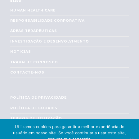
EISAI
HUMAN HEALTH CARE
RESPONSABILIDADE CORPORATIVA
ÁREAS TERAPÊUTICAS
INVESTIGAÇÃO E DESENVOLVIMENTO
NOTÍCIAS
TRABALHE CONNOSCO
CONTACTE-NOS
POLÍTICA DE PRIVACIDADE
POLÍTICA DE COOKIES
TERMOS DE UTILIZAÇÃO
Utilizamos cookies para garantir a melhor experiência do
ENGLISH
usuário em nosso site. Se você continuar a usar este site,